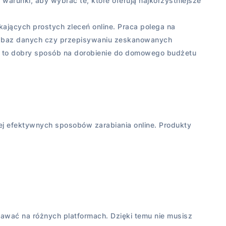
 warunki, aby wybrać te, które oferują najkorzystniejsze
ających prostych zleceń online. Praca polega na
o baz danych czy przepisywaniu zeskanowanych
t to dobry sposób na dorobienie do domowego budżetu
ej efektywnych sposobów zarabiania online. Produkty
dawać na różnych platformach. Dzięki temu nie musisz