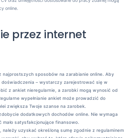
CV oraz umiejętności dostosowane do pracy zdalnej mogą
y online.
e przez internet
z najprostszych sposobów na zarabianie online. Aby
o doświadczenia – wystarczy zarejestrować się w
bić z ankiet nieregularnie, a zarobki mogą wynosić od
. Regularne wypełnianie ankiet może prowadzić do
olei zwiększa Twoje szanse na zarobek.
a zdobycie dodatkowych dochodów online. Nie wymaga
ć mało satysfakcjonujące finansowo.
t, należy uzyskać określoną sumę zgodnie z regulaminem