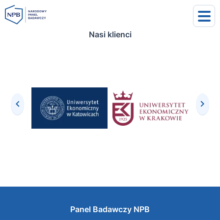
Nasi klienci
uj się
j się
Panel Badawczy NPB