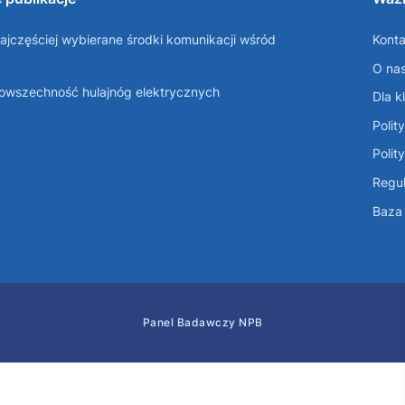
ajczęściej wybierane środki komunikacji wśród
Konta
O na
Powszechność hulajnóg elektrycznych
Dla k
Polit
Polit
Regul
Baza 
Panel Badawczy NPB