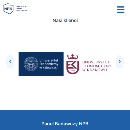
Nasi klienci
uj się
j się
Panel Badawczy NPB