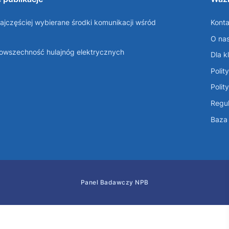
ajczęściej wybierane środki komunikacji wśród
Konta
O na
Powszechność hulajnóg elektrycznych
Dla k
Polit
Polit
Regul
Baza 
Panel Badawczy NPB