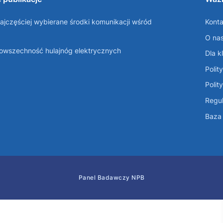
ajczęściej wybierane środki komunikacji wśród
Konta
O na
Powszechność hulajnóg elektrycznych
Dla k
Polit
Polit
Regul
Baza 
Panel Badawczy NPB