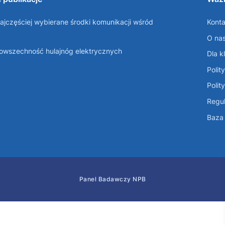
ajczęściej wybierane środki komunikacji wśród
Konta
O na
Powszechność hulajnóg elektrycznych
Dla k
Polit
Polit
Regul
Baza 
Panel Badawczy NPB