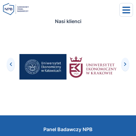
Nasi klienci
uj się
j się
Panel Badawczy NPB