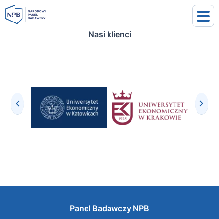
Nasi klienci
uj się
j się
Panel Badawczy NPB