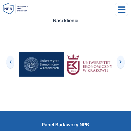
Nasi klienci
uj się
j się
Panel Badawczy NPB