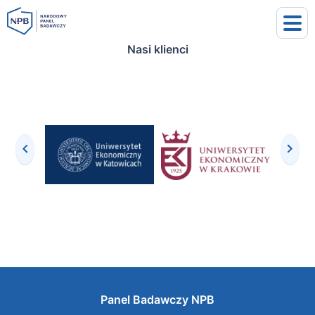
Nasi klienci
uj się
j się
Panel Badawczy NPB