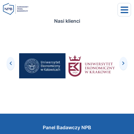
Nasi klienci
uj się
j się
Panel Badawczy NPB