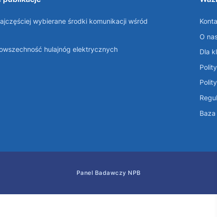
ajczęściej wybierane środki komunikacji wśród
Konta
O na
Powszechność hulajnóg elektrycznych
Dla k
Polit
Polit
Regul
Baza 
Panel Badawczy NPB