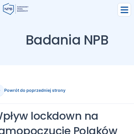
Badania NPB
Powrót do poprzedniej strony
uj się
pływ lockdown na
j się
amopoczucie Polaków