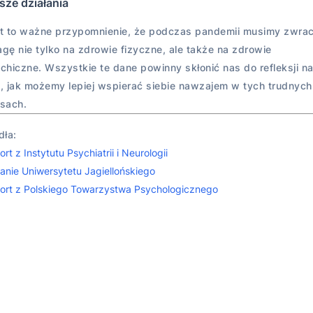
sze działania
t to ważne przypomnienie, że podczas pandemii musimy zwra
gę nie tylko na zdrowie fizyczne, ale także na zdrowie
chiczne. Wszystkie te dane powinny skłonić nas do refleksji n
, jak możemy lepiej wspierać siebie nawzajem w tych trudnych
sach.
dła:
rt z Instytutu Psychiatrii i Neurologii
anie Uniwersytetu Jagiellońskiego
ort z Polskiego Towarzystwa Psychologicznego