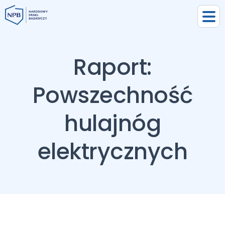
Raport:
Powszechność
hulajnóg
elektrycznych
uj się
j się