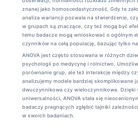
obserwacji, normalności rozkładu zmiennych o
znanej jako homoscedastyczność. Gdy te zało
analiza wariancji pozwala na stwierdzenie, c
w grupach są znaczące, czy też mogą być efe
temu badacze mogą wnioskować o ogólnym e
czynników na całą populację, bazując tylko na
ANOVA jest często stosowana w różnych dzie
psychologii po medycynę i rolnictwo. Umożliwi
porównanie grup, ale też interakcje między cz
analizujemy modele bardziej skomplikowane 
dwuczynnikowa czy wieloczynnikowa. Dzięki s
uniwersalności, ANOVA stała się nieoceniony
badaczy pragnących zgłębić tajniki zależnoś
w swoich badaniach.