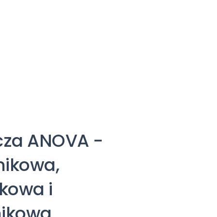
cza ANOVA -
nikowa,
kowa i
nikowa