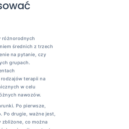
osować
w różnorodnych
niem średnich z trzech
enie na pytanie, czy
nych grupach.
entach
rodzajów terapii na
icznych w celu
różnych nawozów.
unki. Po pierwsze,
 Po drugie, ważne jest,
 zbliżone, co można