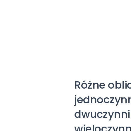
Różne obli
jednoczyn
dwuczynni
wieloczyn