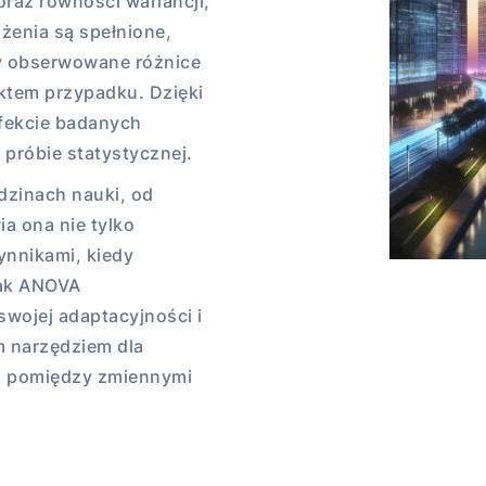
raz równości wariancji,
żenia są spełnione,
zy obserwowane różnice
ktem przypadku. Dzięki
fekcie badanych
 próbie statystycznej.
dzinach nauki, od
a ona nie tylko
ynnikami, kiedy
jak ANOVA
wojej adaptacyjności i
m narzędziem dla
ci pomiędzy zmiennymi