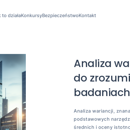
 to działa
Konkursy
Bezpieczeństwo
Kontakt
Analiza wa
do zrozumi
badaniach
Analiza wariancji, znan
podstawowych narzędzi
średnich i oceny istotn