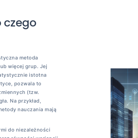
o czego
ystyczna metoda
b więcej grup. Jej
atystycznie istotna
tyce, pozwala to
zmiennych (tzw.
gła. Na przykład,
metody nauczania mają
mi do niezależności