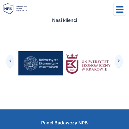
Nasi klienci
uj się
j się
Panel Badawczy NPB