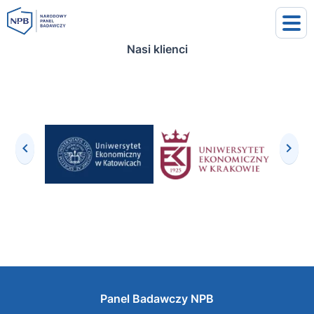
Nasi klienci
uj się
j się
Panel Badawczy NPB