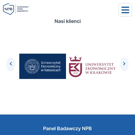
Nasi klienci
uj się
j się
Panel Badawczy NPB