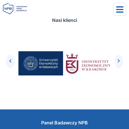
Nasi klienci
uj się
j się
Panel Badawczy NPB