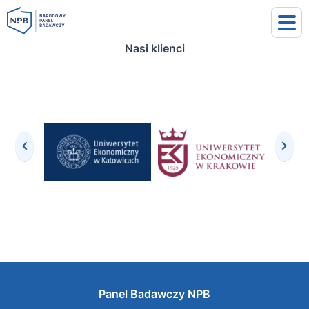
Nasi klienci
uj się
j się
Panel Badawczy NPB