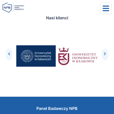
Nasi klienci
uj się
j się
Panel Badawczy NPB