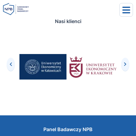
Nasi klienci
uj się
j się
Panel Badawczy NPB