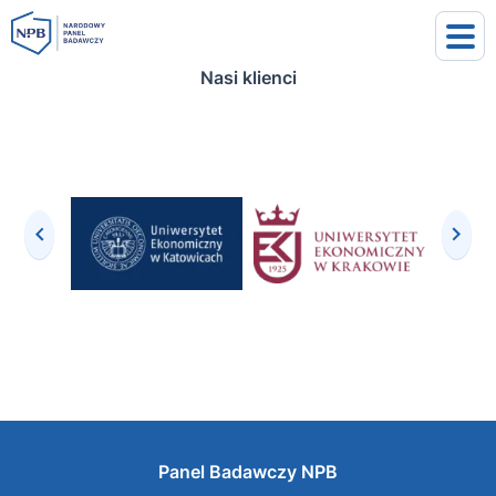
Nasi klienci
uj się
j się
Panel Badawczy NPB