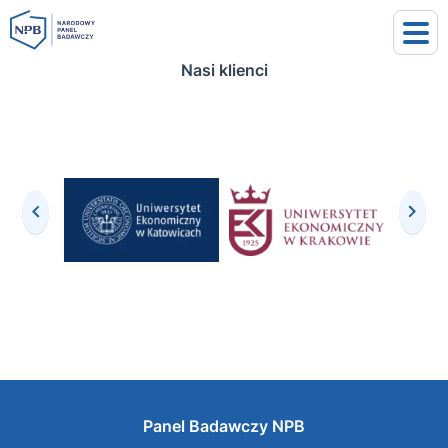
Nasi klienci
uj się
j się
Panel Badawczy NPB