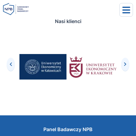
Nasi klienci
uj się
j się
Panel Badawczy NPB