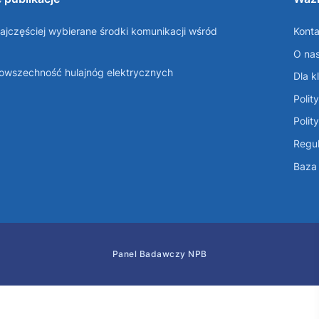
ajczęściej wybierane środki komunikacji wśród
Konta
O na
Powszechność hulajnóg elektrycznych
Dla k
Polit
Polit
Regul
Baza 
Panel Badawczy NPB