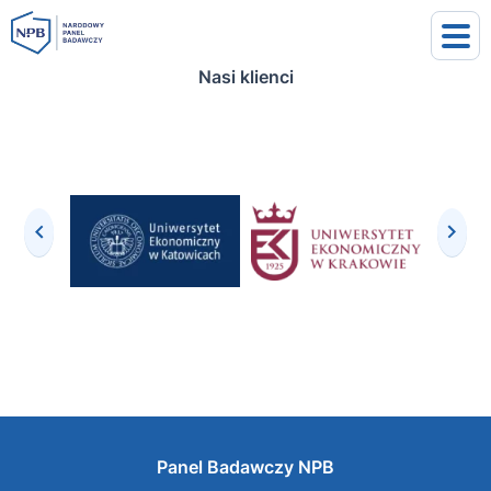
Nasi klienci
uj się
j się
Panel Badawczy NPB