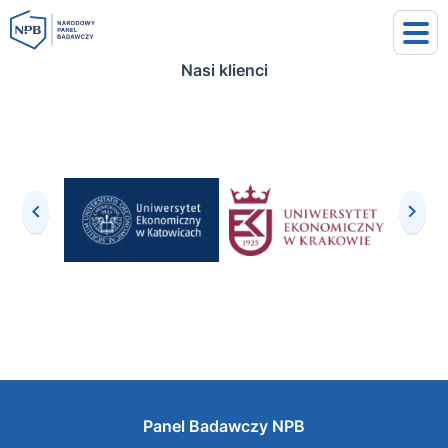
Nasi klienci
uj się
j się
Panel Badawczy NPB