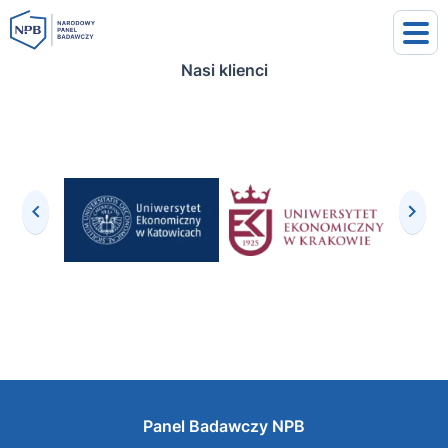
Nasi klienci
uj się
j się
Panel Badawczy NPB