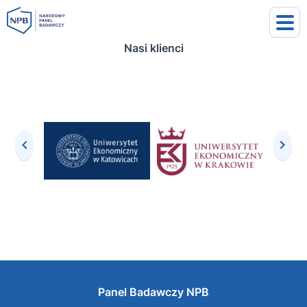
Nasi klienci
uj się
j się
Panel Badawczy NPB