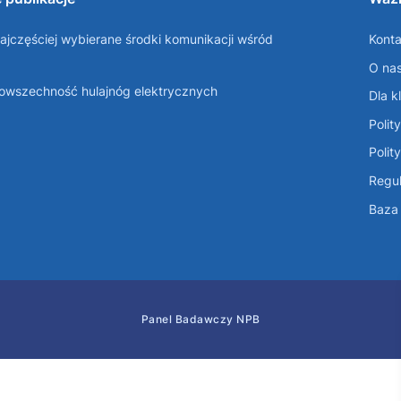
ajczęściej wybierane środki komunikacji wśród
Konta
O na
Powszechność hulajnóg elektrycznych
Dla k
Polit
Polit
Regul
Baza 
Panel Badawczy NPB