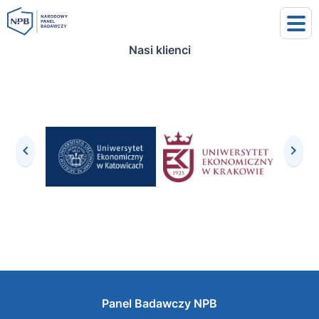
Nasi klienci
uj się
j się
Panel Badawczy NPB