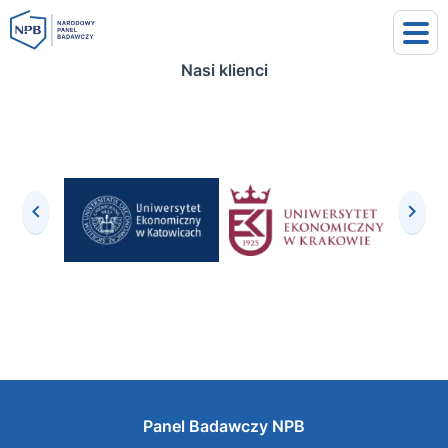
Nasi klienci
uj się
j się
Panel Badawczy NPB