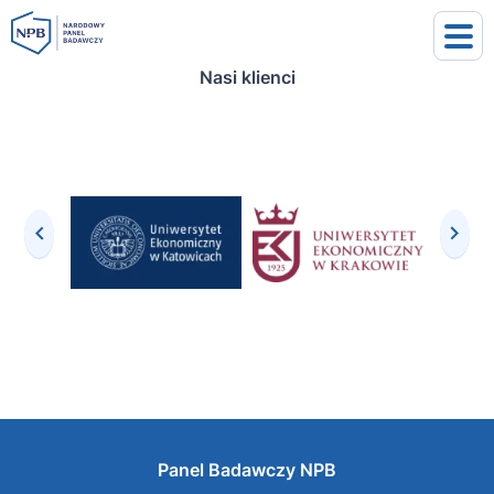
Nasi klienci
uj się
j się
Panel Badawczy NPB