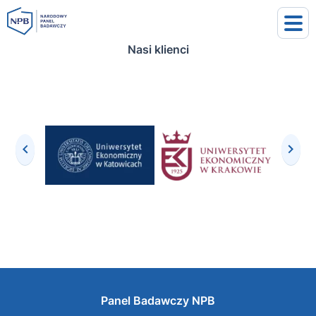
Nasi klienci
uj się
j się
Panel Badawczy NPB