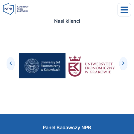
Nasi klienci
uj się
j się
Panel Badawczy NPB