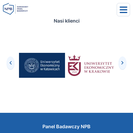
Nasi klienci
uj się
j się
Panel Badawczy NPB