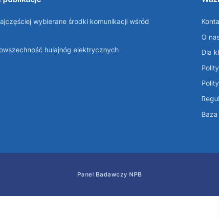
ajczęściej wybierane środki komunikacji wśród
Konta
O na
Powszechność hulajnóg elektrycznych
Dla k
Polit
Polit
Regul
Baza 
Panel Badawczy NPB