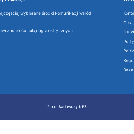
ajczęściej wybierane środki komunikacji wśród
Konta
O na
Powszechność hulajnóg elektrycznych
Dla k
Polit
Polit
Regul
Baza 
Panel Badawczy NPB