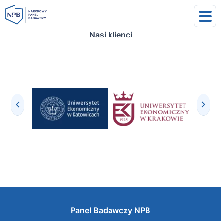
Nasi klienci
uj się
j się
Panel Badawczy NPB