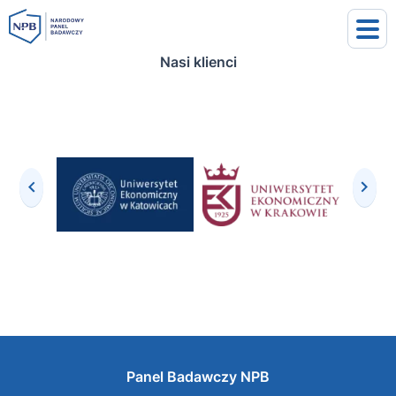
Nasi klienci
uj się
j się
Panel Badawczy NPB