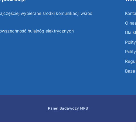
ajczęściej wybierane środki komunikacji wśród
Konta
O na
Powszechność hulajnóg elektrycznych
Dla k
Polit
Polit
Regul
Baza 
Panel Badawczy NPB