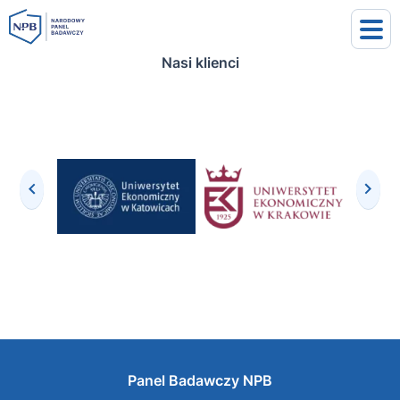
Nasi klienci
uj się
j się
Panel Badawczy NPB