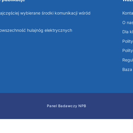
ajczęściej wybierane środki komunikacji wśród
Konta
O na
Powszechność hulajnóg elektrycznych
Dla k
Polit
Polit
Regul
Baza 
Panel Badawczy NPB