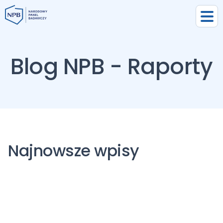
Blog NPB - Raporty
Najnowsze wpisy
uj się
j się